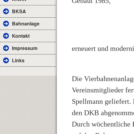
Gebaut 1985,
BKSA
Bahnanlage
Kontakt
Impressum
erneuert und moderni
Links
Die Vierbahnenanlage
Vereinsmitglieder fe
Spellmann geliefert
den DKB abgenommen 
Durch wöchentliche P